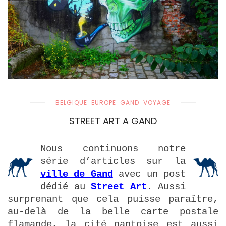
BELGIQUE
EUROPE
GAND
VOYAGE
STREET ART A GAND
Nous continuons notre
série d’articles sur la
ville de Gand
avec un post
dédié au
Street Art
. Aussi
surprenant que cela puisse paraître,
au-delà de la belle carte postale
flamande, la cité gantoise est aussi