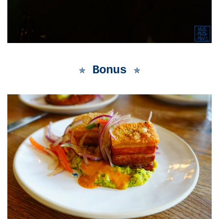
✯ Bonus
✯