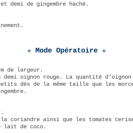
 et demi de gingembre haché.
inement.
✯ Mode Opératoire
✯
cm de largeur.
n demi oignon rouge. La quantité d’oignon
petits dés de la même taille que les morc
ingembre.
r.
 la coriandre ainsi que les tomates ceris
e lait de coco.