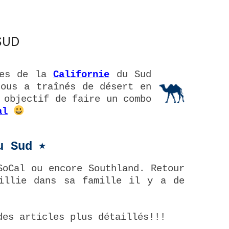
SUD
tes de la
Californie
du Sud
nous a traînés de désert en
 objectif de faire un combo
al
u Sud ⭒
SoCal ou encore Southland. Retour
eillie dans sa famille il y a de
des articles plus détaillés!!!