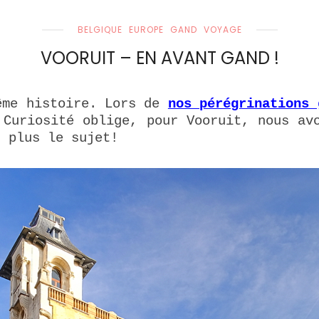
BELGIQUE
EUROPE
GAND
VOYAGE
VOORUIT – EN AVANT GAND !
ême histoire. Lors de
nos pérégrinations 
 Curiosité oblige, pour Vooruit, nous av
u plus le sujet!