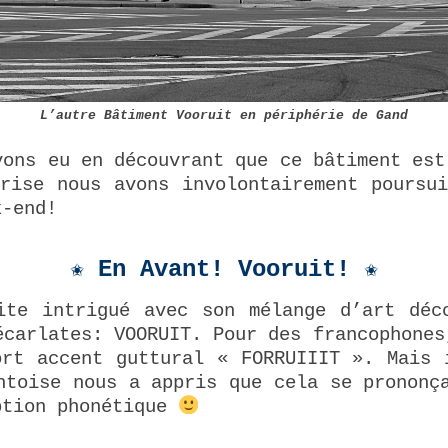
L’autre Bâtiment Vooruit en périphérie de Gand
vons eu en découvrant que ce bâtiment est
rise nous avons involontairement poursu
k-end!
✬ En Avant! Vooruit! ✬
ite intrigué avec son mélange d’art déc
écarlates: VOORUIT. Pour des francophones
ort accent guttural « FORRUIIIT ». Mais 
ntoise nous a appris que cela se prononç
ption phonétique