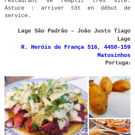
restaurant se remplit très vite.
Astuce : arriver tôt en début de
service.
Lage São Padrão – João Justo Tiago
Lage
R. Heróis de França 516, 4450-159
Matosinhos
Portuga
l