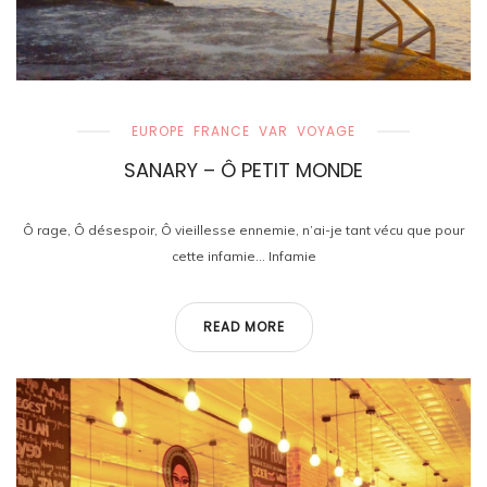
EUROPE
FRANCE
VAR
VOYAGE
SANARY – Ô PETIT MONDE
Ô rage, Ô désespoir, Ô vieillesse ennemie, n’ai-je tant vécu que pour
cette infamie… Infamie
READ MORE