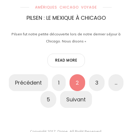
AMÉRIQUES
CHICAGO
VOYAGE
PILSEN : LE MEXIQUE À CHICAGO
Pilsen fut notre petite découverte lors de notre dernier séjour à
Chicago. Nous disons «
READ MORE
Pagination
Précédent
1
2
3
…
des
5
Suivant
publications
Copyright 2017, Diane. All Right Reserved.